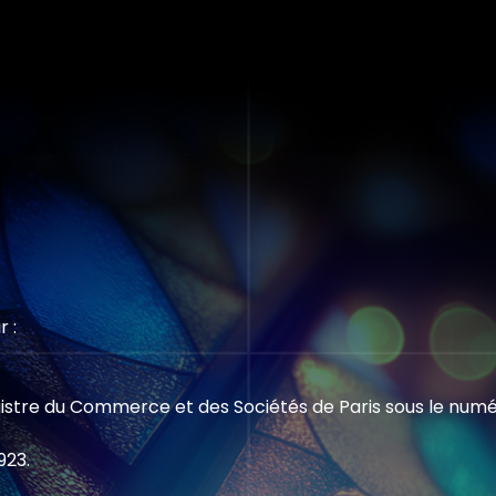
r :
gistre du Commerce et des Sociétés de Paris sous le numé
923.