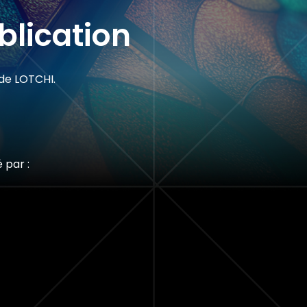
blication
 de LOTCHI.
 par :